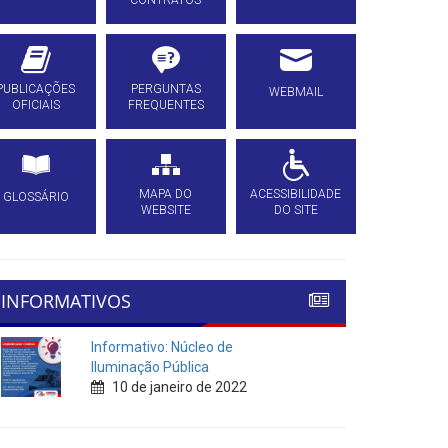
CONTRATOS
PUBLICAÇÕES
PERGUNTAS
WEBMAIL
OFICIAIS
FREQUENTES
MAPA DO
ACESSIBILIDADE
GLOSSÁRIO
WEBSITE
DO SITE
INFORMATIVOS
Informativo: Núcleo de
Iluminação Pública
10 de janeiro de 2022