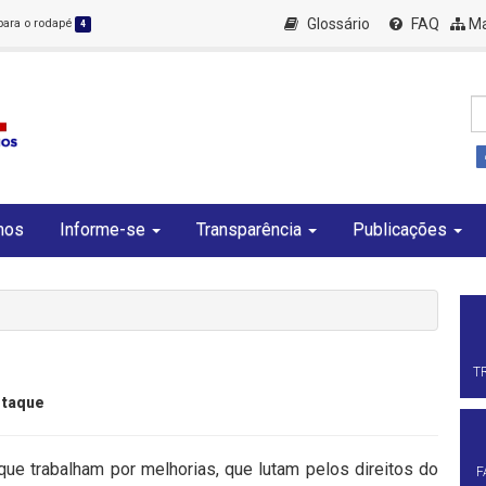
Glossário
FAQ
Ma
 para o rodapé
4
mos
Informe-se
Transparência
Publicações
T
taque
que trabalham por melhorias, que lutam pelos direitos do
F