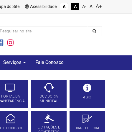
A+
A
pa do Site
Acessibilidade
A
A
A-
Serviços
Fale Conosco
PORTAL DA
OUVIDORIA
e-SIC
RANSPARÊNCIA
MUNICIPAL
LICITAÇÕES E
ALE CONOSCO
DIÁRIO OFICIAL