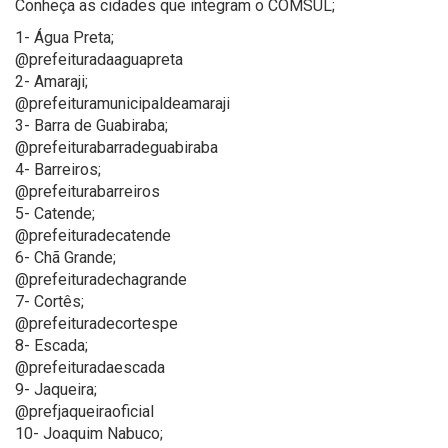
Conheça as cidades que integram o COMSUL;
1- Água Preta;
@prefeituradaaguapreta
2- Amaraji;
@prefeituramunicipaldeamaraji
3- Barra de Guabiraba;
@prefeiturabarradeguabiraba
4- Barreiros;
@prefeiturabarreiros
5- Catende;
@prefeituradecatende
6- Chã Grande;
@prefeituradechagrande
7- Cortês;
@prefeituradecortespe
8- Escada;
@prefeituradaescada
9- Jaqueira;
@prefjaqueiraoficial
10- Joaquim Nabuco;