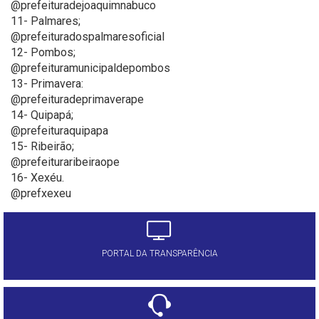
@prefeituradejoaquimnabuco
11- Palmares;
@prefeituradospalmaresoficial
12- Pombos;
@prefeituramunicipaldepombos
13- Primavera:
@prefeituradeprimaverape
14- Quipapá;
@prefeituraquipapa
15- Ribeirão;
@prefeituraribeiraope
16- Xexéu.
@prefxexeu
PORTAL DA TRANSPARÊNCIA