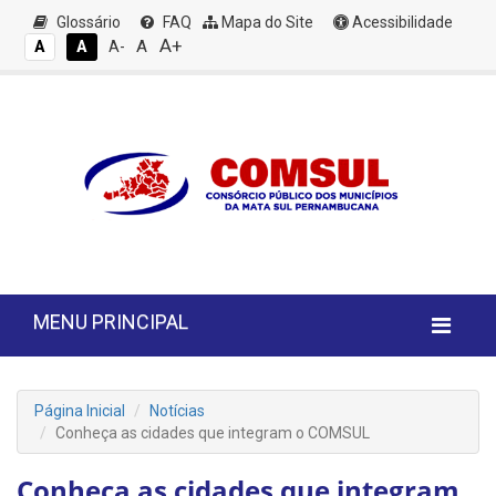
Glossário
FAQ
Mapa do Site
Acessibilidade
A+
A
A
A
A-
MENU PRINCIPAL
Página Inicial
Notícias
Conheça as cidades que integram o COMSUL
Conheça as cidades que integram